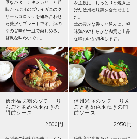
厚なバターチキンカリーと旨
を主役に、しっとりと焼き上
味たっぷりのズワイガニのク
げた信州福味鶏を合わせまし
リームコロッケを組み合わせ
た。
た贅沢なプレートです。海の
茸の豊かな香りと旨みに、福
幸の旨味が一皿で楽しめる、
味鶏のやわらかな肉質と上品
贅沢な味わいです。
な味わいが調和します。
信州福味鶏のソテー り
信州米豚のソテー りん
んごとあめ色玉ねぎの
ごとあめ色玉ねぎの門
門前ソース
前ソース
2800円
2950円
信州産の福味鶏を香ばしくソ
信州産の米豚をジューシーに