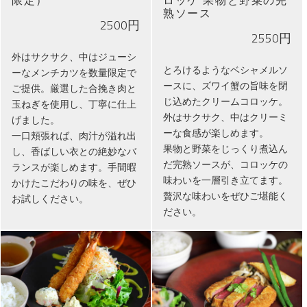
限定）
ロッケ 果物と野菜の完
熟ソース
2500円
2550円
外はサクサク、中はジューシ
とろけるようなベシャメルソ
ーなメンチカツを数量限定で
ースに、ズワイ蟹の旨味を閉
ご提供。厳選した合挽き肉と
じ込めたクリームコロッケ。
玉ねぎを使用し、丁寧に仕上
外はサクサク、中はクリーミ
げました。
ーな食感が楽しめます。
一口頬張れば、肉汁が溢れ出
果物と野菜をじっくり煮込ん
し、香ばしい衣との絶妙なバ
だ完熟ソースが、コロッケの
ランスが楽しめます。手間暇
味わいを一層引き立てます。
かけたこだわりの味を、ぜひ
贅沢な味わいをぜひご堪能く
お試しください。
ださい。