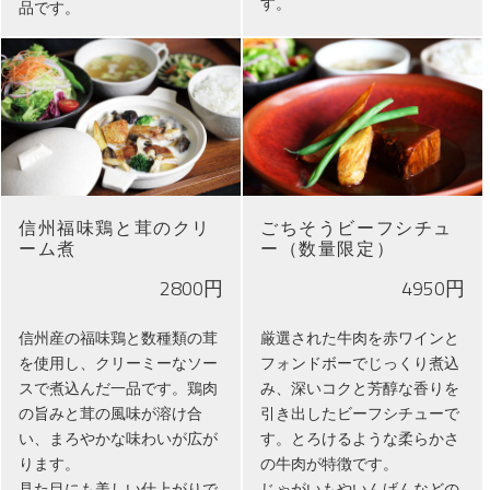
す。
品です。
信州福味鶏と茸のクリ
ごちそうビーフシチュ
ーム煮
ー（数量限定）
2800円
4950円
信州産の福味鶏と数種類の茸
厳選された牛肉を赤ワインと
を使用し、クリーミーなソー
フォンドボーでじっくり煮込
スで煮込んだ一品です。鶏肉
み、深いコクと芳醇な香りを
の旨みと茸の風味が溶け合
引き出したビーフシチューで
い、まろやかな味わいが広が
す。とろけるような柔らかさ
ります。
の牛肉が特徴です。
見た目にも美しい仕上がりで
じゃがいもやいんげんなどの