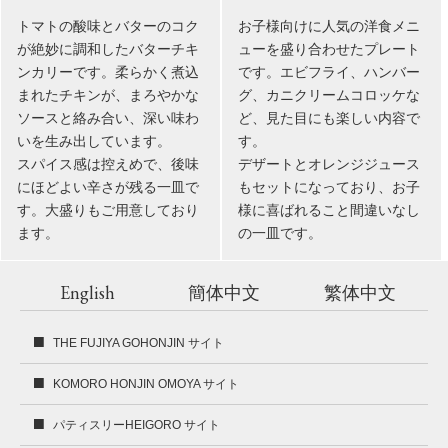
トマトの酸味とバターのコク
お子様向けに人気の洋食メニ
が絶妙に調和したバターチキ
ューを盛り合わせたプレート
ンカリーです。柔らかく煮込
です。エビフライ、ハンバー
まれたチキンが、まろやかな
グ、カニクリームコロッケな
ソースと絡み合い、深い味わ
ど、見た目にも楽しい内容で
いを生み出しています。
す。
スパイス感は控えめで、後味
デザートとオレンジジュース
にほどよい辛さが残る一皿で
もセットになっており、お子
す。大盛りもご用意しており
様に喜ばれること間違いなし
ます。
の一皿です。
English
簡体中文
繁体中文
THE FUJIYA GOHONJIN サイト
KOMORO HONJIN OMOYA サイト
パティスリーHEIGORO サイト