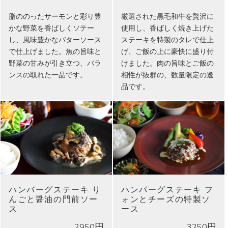
脂ののったサーモンと彩り豊
厳選された黒毛和牛を贅沢に
かな野菜を香ばしくソテー
使用し、香ばしく焼き上げた
し、風味豊かなバターソース
ステーキを特製のタレで仕上
で仕上げました。魚の旨味と
げ、ご飯の上に豪快に盛り付
野菜の甘みが引き立つ、バラ
けました。肉の旨味とご飯の
ンスの取れた一品です。
相性が抜群の、数量限定の逸
品です。
ハンバーグステーキ り
ハンバーグステーキ フ
んごと醤油の門前ソー
ォンとチーズの特製ソ
ス
ース
2950円
3250円