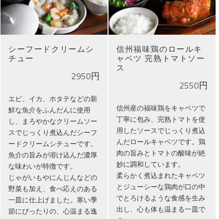
シーフードクリームシ
信州福味鶏のロールキ
チュー
ャベツ 完熟トマトソー
ス
2950円
2550円
エビ、イカ、ホタテなどの新
信州産の福味鶏をキャベツで
鮮な魚介をふんだんに使用
丁寧に包み、完熟トマトを使
し、まろやかなクリームソー
用したソースでじっくり煮込
スでじっくり煮込んだシーフ
んだロールキャベツです。鶏
ードクリームシチューです。
肉の旨みとトマトの酸味が絶
魚介の旨みが溶け込んだ濃厚
妙に調和しています。
な味わいが特徴です。
柔らかく煮込まれたキャベツ
じゃがいもやにんじんなどの
とジューシーな鶏肉が口の中
野菜も加え、食べ応えのある
でとろけるような食感を生み
一皿に仕上げました。寒い季
出し、心も体も温まる一皿で
節にぴったりの、心温まる逸