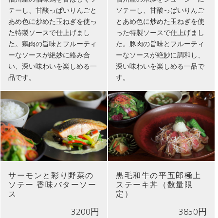
テーし、甘酸っぱいりんごと
ソテーし、甘酸っぱいりんご
あめ色に炒めた玉ねぎを使っ
とあめ色に炒めた玉ねぎを使
た特製ソースで仕上げまし
った特製ソースで仕上げまし
た。鶏肉の旨味とフルーティ
た。豚肉の旨味とフルーティ
ーなソースが絶妙に絡み合
ーなソースが絶妙に調和し、
い、深い味わいを楽しめる一
深い味わいを楽しめる一品で
品です。
す。
サーモンと彩り野菜の
黒毛和牛の平五郎極上
ソテー 香味バターソー
ステーキ丼（数量限
ス
定）
3200円
3850円