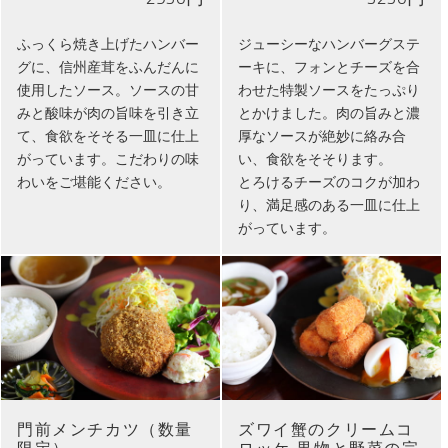
ふっくら焼き上げたハンバー
ジューシーなハンバーグステ
グに、信州産茸をふんだんに
ーキに、フォンとチーズを合
使用したソース。ソースの甘
わせた特製ソースをたっぷり
みと酸味が肉の旨味を引き立
とかけました。肉の旨みと濃
て、食欲をそそる一皿に仕上
厚なソースが絶妙に絡み合
がっています。こだわりの味
い、食欲をそそります。
わいをご堪能ください。
とろけるチーズのコクが加わ
り、満足感のある一皿に仕上
がっています。
門前メンチカツ（数量
ズワイ蟹のクリームコ