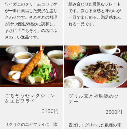
ワイガニのクリームコロッケ
組み合わせた贅沢なプレート
が一皿に集結した贅沢な盛り
です。異なる食感と味わいが
合わせです。それぞれの料理
一皿で楽しめる、満足感あふ
が持つ個性が絶妙に調和し、
れる一品です。
まさに「ごちそう」の名にふ
さわしい逸品です。
ごちそうセレクション
グリル茸と福味鶏のソ
& エビフライ
テー
3150円
2800円
サクサクのエビフライに、濃
香ばしくグリルした数種の茸