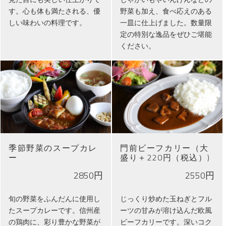
す。心も体も満たされる、優
野菜も加え、食べ応えのある
しい味わいの料理です。
一皿に仕上げました。数量限
定の特別な逸品をぜひご堪能
ください。
季節野菜のスープカレ
門前ビーフカリー（大
ー
盛り＋220円（税込）)
2850円
2550円
旬の野菜をふんだんに使用し
じっくり炒めた玉ねぎとフル
たスープカレーです。信州産
ーツの甘みが溶け込んだ欧風
の鶏肉に、彩り豊かな野菜が
ビーフカリーです。深いコク