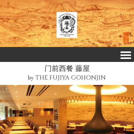
门前西餐 藤屋
by
THE FUJIYA GOHONJIN