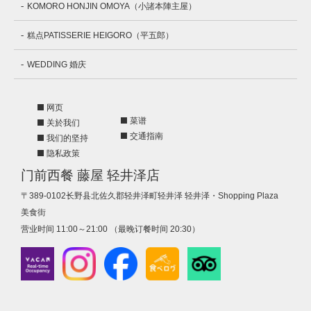
KOMORO HONJIN OMOYA（小諸本陣主屋）
糕点PATISSERIE HEIGORO（平五郎）
WEDDING 婚庆
网页
菜谱
关於我们
交通指南
我们的坚持
隐私政策
门前西餐 藤屋 轻井泽店
〒389-0102长野县北佐久郡轻井泽町轻井泽 轻井泽・Shopping Plaza
美食街
营业时间 11:00～21:00 （最晚订餐时间 20:30）
Vacan
Instagram
Facebook
Tabelog
Tripadvisor