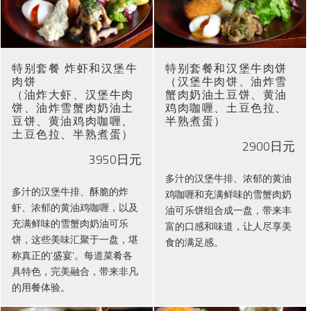
特别套餐 炸虾和汉堡牛
特别套餐和汉堡牛肉饼
肉饼
（汉堡牛肉饼、油炸雪
（油炸大虾、汉堡牛肉
蟹肉奶油土豆饼、黄油
饼、油炸雪蟹肉奶油土
鸡肉咖喱、土豆色拉、
豆饼、黄油鸡肉咖喱、
半熟煮蛋）
土豆色拉、半熟煮蛋）
2900日元
3950日元
多汁的汉堡牛排、浓郁的黄油
多汁的汉堡牛排、酥脆的炸
鸡咖喱和充满鲜味的雪蟹肉奶
虾、浓郁的黄油鸡咖喱，以及
油可乐饼组合成一盘，带来丰
充满鲜味的雪蟹肉奶油可乐
富的口感和味道，让人尽享美
饼，这些美味汇聚于一盘，堪
食的满足感。
称真正的'盛宴'。每道菜肴各
具特色，完美融合，带来非凡
的用餐体验。