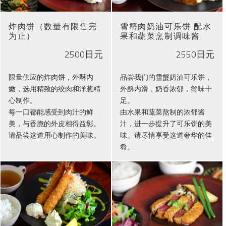
炸肉饼（数量有限售完
雪蟹肉奶油可乐饼 配水
为止）
果和蔬菜烹制调味酱
2500日元
2550日元
限量供应的炸肉饼，外酥内
品尝我们的雪蟹奶油可乐饼，
嫩，选用精致的绞肉和洋葱精
外酥内滑，奶香浓郁，蟹味十
心制作。
足。
每一口都能感受到肉汁的鲜
由水果和蔬菜熬制的浓郁酱
美，与香脆的外皮相得益彰。
汁，进一步提升了可乐饼的美
请品尝这道用心制作的美味。
味。请尽情享受这道奢华的佳
肴。