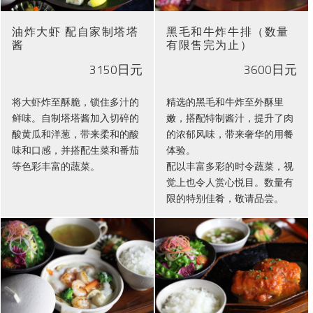
油炸大虾 配自家制塔塔
黑毛和牛炸牛排（数量
酱
有限售完为止）
3150日元
3600日元
将大虾炸至酥脆，锁住多汁的
精选的黑毛和牛炸至外酥里
鲜味。自制塔塔酱加入切碎的
嫩，搭配特制酱汁，提升了肉
酸黄瓜和洋葱，带来柔和的酸
的浓郁风味，带来奢华的用餐
味和口感，并搭配生菜和番茄
体验。
等色彩丰富的蔬菜。
配以丰富多彩的时令蔬菜，视
觉上也令人赏心悦目。数量有
限的特别佳肴，敬请品尝。