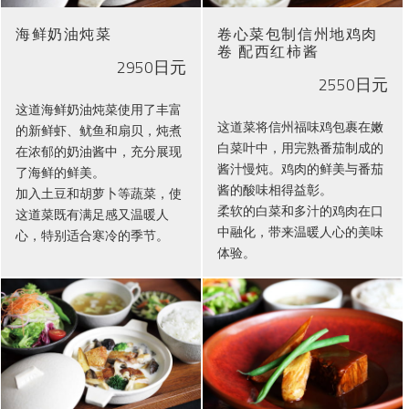
海鲜奶油炖菜
卷心菜包制信州地鸡肉
卷 配西红柿酱
2950日元
2550日元
这道海鲜奶油炖菜使用了丰富
这道菜将信州福味鸡包裹在嫩
的新鲜虾、鱿鱼和扇贝，炖煮
白菜叶中，用完熟番茄制成的
在浓郁的奶油酱中，充分展现
酱汁慢炖。鸡肉的鲜美与番茄
了海鲜的鲜美。
酱的酸味相得益彰。
加入土豆和胡萝卜等蔬菜，使
柔软的白菜和多汁的鸡肉在口
这道菜既有满足感又温暖人
中融化，带来温暖人心的美味
心，特别适合寒冷的季节。
体验。