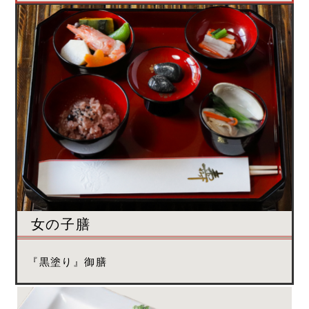
女の子膳
『黒塗り』御膳