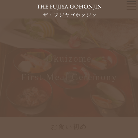
Okuizome
First Meal Ceremony
お食い初め