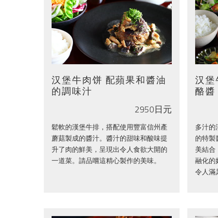
汉堡牛肉饼 配蘋果和醬油
汉堡
的調味汁
酪醬
2950日元
鬆軟的漢堡牛排，搭配使用豐富信州產
多汁的
蘑菇製成的醬汁。醬汁的甜味和酸味提
的特製
升了肉的鮮美，呈現出令人食欲大開的
美結合
一道菜。請品嚐這精心製作的美味。
融化的
令人滿