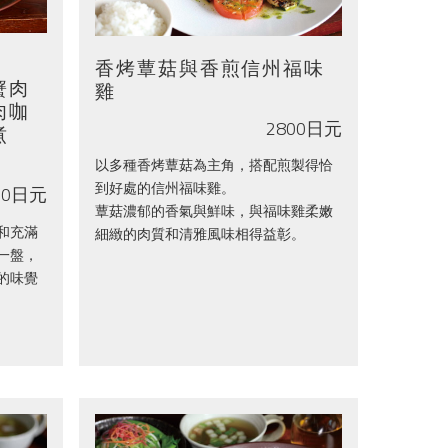
香烤蕈菇與香煎信州福味
蟹肉
雞
肉咖
2800日元
煮
以多種香烤蕈菇為主角，搭配煎製得恰
到好處的信州福味雞。
50日元
蕈菇濃郁的香氣與鮮味，與福味雞柔嫩
和充滿
細緻的肉質和清雅風味相得益彰。
一盤，
的味覺