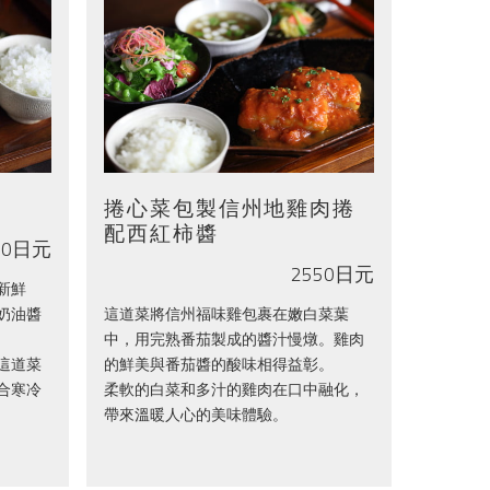
捲心菜包製信州地雞肉捲
配西紅柿醬
50日元
2550日元
新鮮
奶油醬
這道菜將信州福味雞包裹在嫩白菜葉
中，用完熟番茄製成的醬汁慢燉。雞肉
這道菜
的鮮美與番茄醬的酸味相得益彰。
合寒冷
柔軟的白菜和多汁的雞肉在口中融化，
帶來溫暖人心的美味體驗。