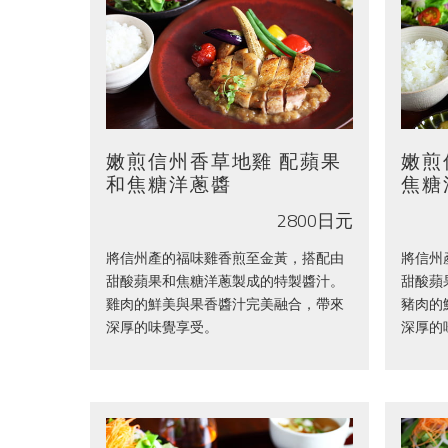
嫩煎信州香草地雞 配蘋果
嫩煎
和焦糖洋蔥醬
焦糖
2800日元
將信州產的福味雞香煎至金黃，搭配由
將信州
甜酸蘋果和焦糖洋蔥製成的特製醬汁。
甜酸蘋
雞肉的鮮美與果香醬汁完美融合，帶來
豬肉的
深厚的味覺享受。
深厚的