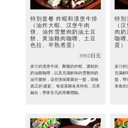
特別套餐 炸蝦和漢堡牛排
特別
（油炸大蝦、汉堡牛肉
（汉
饼、油炸雪蟹肉奶油土豆
肉奶
餅、黃油雞肉咖喱、土豆
咖喱
色拉、半熟煮蛋）
蛋）
3950日元
多汁的漢堡牛排、酥脆的炸蝦、濃郁的
多汁的
奶油雞咖哩，以及充滿鮮味的雪蟹肉奶
充滿鮮
油可樂餅，這些美味匯聚於一盤，堪稱
盤，帶
真正的'盛宴'。每道菜餚各具特色，完美
美食的
融合，帶來非凡的用餐體驗。