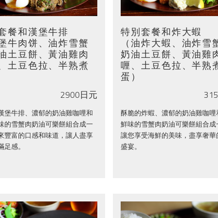
套餐和漢堡牛排
特別套餐和炸大蝦
堡牛肉饼、油炸雪蟹
（油炸大蝦、油炸雪
油土豆餅、黃油雞肉
奶油土豆餅、黃油雞
、土豆色拉、半熟煮
喱、土豆色拉、半熟
蛋）
2900日元
31
漢堡牛排、濃郁的奶油雞咖哩和
酥脆的炸蝦、濃郁的奶油雞咖哩
味的雪蟹肉奶油可樂餅組合成一
鮮味的雪蟹肉奶油可樂餅組合成
來豐富的口感和味道，讓人盡享
讓您享受海鮮的美味，盡享奢華
滿足感。
盛宴。