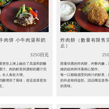
牛肉饼 小牛肉湯和奶
炸肉餅（數量有限售
止）
3250日元
25
漢堡排上淋上融合了高湯和奶酪
限量供應的炸肉餅，外酥內嫩，
醬汁。肉的鮮美與濃郁的醬汁完
緻的絞肉和洋蔥精心製作。
，令人食欲大增。
每一口都能感受到肉汁的鮮美，
奶酪增添了風味，使這道菜更加
的外皮相得益彰。請品嚐這道用
足。
的美味。