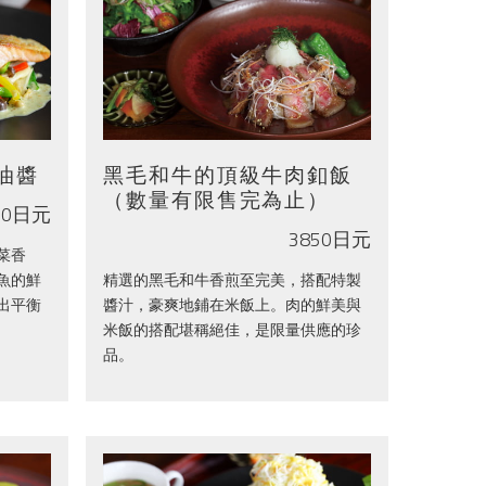
油醬
黑毛和牛的頂級牛肉釦飯
（數量有限售完為止）
00日元
3850日元
菜香
魚的鮮
精選的黑毛和牛香煎至完美，搭配特製
出平衡
醬汁，豪爽地鋪在米飯上。肉的鮮美與
米飯的搭配堪稱絕佳，是限量供應的珍
品。