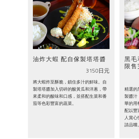
油炸大蝦 配自傢製塔塔醬
黑毛
限售
3150日元
將大蝦炸至酥脆，鎖住多汁的鮮味。自
製塔塔醬加入切碎的酸黃瓜和洋蔥，帶
精選的
來柔和的酸味和口感，並搭配生菜和番
製醬汁
茄等色彩豐富的蔬菜。
華的用
配以豐
人賞心
請品嚐