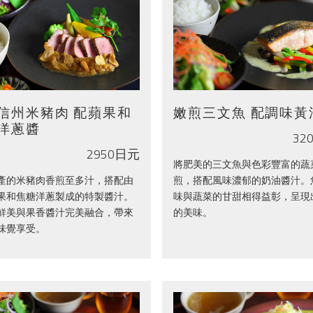
信州米豬肉 配蘋果和
嫩煎三文魚 配調味黃
洋蔥醬
32
2950日元
將肥美的三文魚與色彩豐富的蔬
產的米豬肉香煎至多汁，搭配由
煎，搭配風味濃郁的奶油醬汁。
果和焦糖洋蔥製成的特製醬汁。
味與蔬菜的甘甜相得益彰，呈現
鮮美與果香醬汁完美融合，帶來
的美味。
味覺享受。