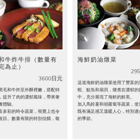
和牛炸牛排（數量有
海鮮奶油燉菜
完為止）
29
3600日元
這道海鮮奶油燉菜使用了豐富的
黑毛和牛炸至外酥裡嫩，搭配特
蝦、魷魚和扇貝，燉煮在濃郁的
，提升了肉的濃郁風味，帶來奢
中，充分展現了海鮮的鮮美。
餐體驗。
加入馬鈴薯和胡蘿蔔等蔬菜，使
富多彩的時令蔬菜，視覺上也令
既有滿足感又溫暖人心，特別適
悅目。數量有限的特別佳餚，敬
的季節。
。