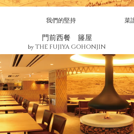
我們的堅持
菜
門前西餐 籐屋
by
THE FUJIYA GOHONJIN