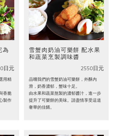
完為
雪蟹肉奶油可樂餅 配水果
和蔬菜烹製調味醬
00日元
2550日元
選用精
品嚐我們的雪蟹奶油可樂餅，外酥內
滑，奶香濃郁，蟹味十足。
與香脆
由水果和蔬菜熬製的濃郁醬汁，進一步
心製作
提升了可樂餅的美味。請盡情享受這道
奢華的佳餚。