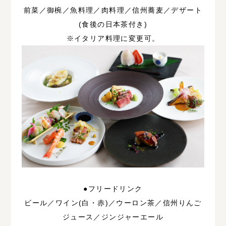
前菜／御椀／魚料理／肉料理／信州蕎麦／デザート
(食後の日本茶付き)
※イタリア料理に変更可。
●フリードリンク
ビール／ワイン(白・赤)／ウーロン茶／信州りんご
ジュース／ジンジャーエール