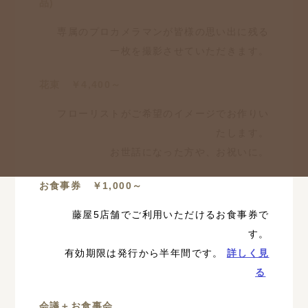
品)
専属のプロカメラマンが皆様の思い出に残る
一枚を撮影させていただきます。
花束 ￥4,400～
フローリストがご希望のイメージでお作りい
たします。
お世話になった方や、お祝いに。
お食事券 ￥1,000～
藤屋5店舗でご利用いただけるお食事券で
す。
有効期限は発行から半年間です。
詳しく見
る
会議＋お食事会