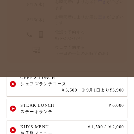
お時間帯によりお席に
空き
がござい
8/12(水)
ます
お時間帯によりお席に
空き
がござい
8/13(木)
ます
電話で予約する
026-232-1241
ウェブ予約する
（平日の一部のお時間のみ）
CHEF'S LUNCH
シェフズランチコース
￥3,500 ※9月1日より¥3,900
STEAK LUNCH
￥6,000
ステーキランチ
KID'S MENU
￥1,500 / ￥2,000
お子様メニュー