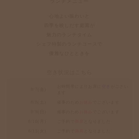
ランチメニュー
心地よい賑わいと
四季を映しだす庭園が
魅力のランチタイム
シェフ特製のランチコースで
優雅なひとときを
空き状況はこちら
お時間帯によりお席に
空き
がござい
8/7(金)
ます
8/8(土)
催事のため
お休み
でございます
8/9(日)
催事のため
お休み
でございます
8/10(月)
ご予約で
満席
となりました
8/11(火)
ご予約で
満席
となりました